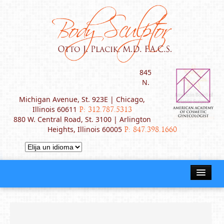
845
N.
Michigan Avenue, St. 923E | Chicago,
Illinois 60611
P: 312.787.5313
880 W. Central Road, St. 3100 | Arlington
Heights, Illinois 60005
P: 847.398.1660
INICIO
ACERCA DEL DR. PLACIK
PROCEDIMIENTOS