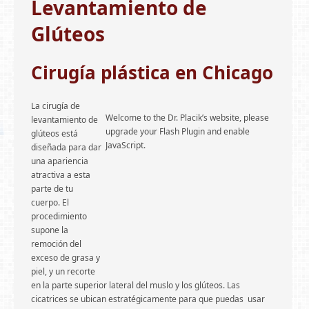
Levantamiento de
GALERÍA DE FOTOS
Glúteos
FINANCIAMIENTO
TESTIMONIOS
Cirugía plástica en Chicago
BLOG
La cirugía de
Welcome to the Dr. Placik’s website, please
levantamiento de
upgrade your Flash Plugin and enable
glúteos está
JavaScript.
diseñada para dar
una apariencia
atractiva a esta
parte de tu
cuerpo. El
procedimiento
supone la
remoción del
exceso de grasa y
piel, y un recorte
en la parte superior lateral del muslo y los glúteos. Las
cicatrices se ubican estratégicamente para que puedas usar