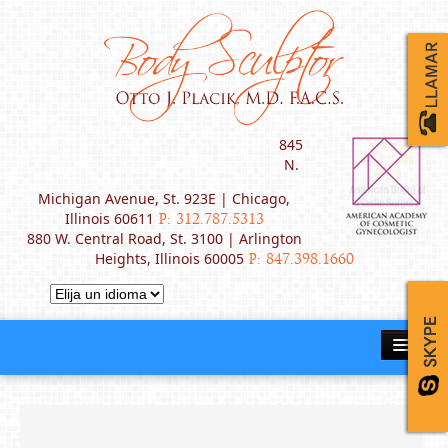
845
N.
Michigan Avenue, St. 923E | Chicago,
Illinois 60611
P: 312.787.5313
880 W. Central Road, St. 3100 | Arlington
Heights, Illinois 60005
P: 847.398.1660
INICIO
ACERCA DEL DR. PLACIK
PROCEDIMIENTOS