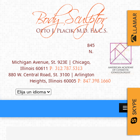
845
N.
Michigan Avenue, St. 923E | Chicago,
Illinois 60611
P: 312.787.5313
880 W. Central Road, St. 3100 | Arlington
Heights, Illinois 60005
P: 847.398.1660
INICIO
ACERCA DEL DR. PLACIK
PROCEDIMIENTOS