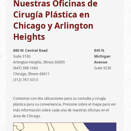
Nuestras Oficinas de
GALERÍA DE FOTOS
Cirugía Plástica en
FINANCIAMIENTO
Chicago y Arlington
TESTIMONIOS
Heights
BLOG
880 W. Central Road
845 N.
Suite 3100
Michigan
Arlington Heights, Illinois 60005
Avenue
(847) 398-1660
Suite 923E
Chicago, Illinois 60611
(312) 787-5313
Contamos con dos ubicaciones para su consulta y cirugía
plástica para su conveniencia. Presione sobre el mapa para ver
más información sobre cada una de nuestras oficinas en el
área de Chicago.